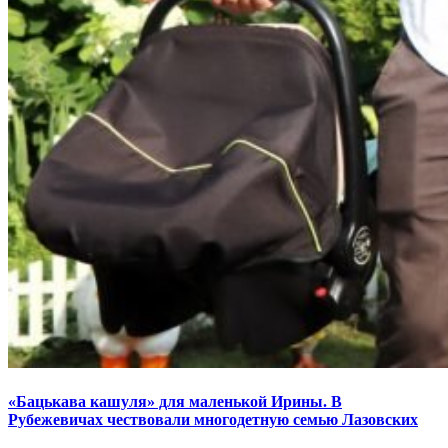
«Бацькава кашуля» для маленькой Ирины. В
Рубежевичах чествовали многодетную семью Лазовских