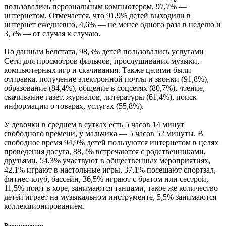
пользовались персональным компьютером, 97,7% —
интернетом. Отмечается, что 91,9% детей выходили в
интернет ежедневно, 4,6% — не менее одного раза в неделю и
3,5% — от случая к случаю.
По данным Белстата, 98,3% детей пользовались услугами
Сети для просмотров фильмов, прослушивания музыки,
компьютерных игр и скачивания. Также целями были
отправка, получение электронной почты и звонки (91,8%),
образование (84,4%), общение в соцсетях (80,7%), чтение,
скачивание газет, журналов, литературы (61,4%), поиск
информации о товарах, услугах (55,8%).
У девочки в среднем в сутках есть 5 часов 14 минут
свободного времени, у мальчика — 5 часов 52 минуты. В
свободное время 94,9% детей пользуются интернетом в целях
проведения досуга, 88,2% встречаются с родственниками,
друзьями, 54,3% участвуют в общественных мероприятиях,
42,1% играют в настольные игры, 37,1% посещают спортзал,
фитнес-клуб, бассейн, 36,5% играют с братом или сестрой,
11,5% поют в хоре, занимаются танцами, такое же количество
детей играет на музыкальном инструменте, 5,5% занимаются
коллекционированием.
Рекомендуем