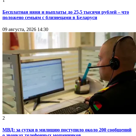
1
Бесплатная няня и выплаты до 25,5 тысячи рублей – что
положено семьям с близнецами в Беларуси
09 августа, 2026 14:30
2
МВД: за сутки в милицию поступило около 200 сообщений
о звонках телефонных мошенников