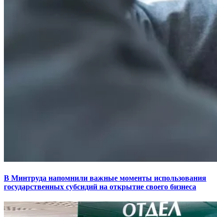
В Минтруда напомнили важные моменты использования
государственных субсидий на открытие своего бизнеса