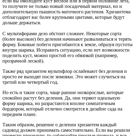
если вы омолодите куст весной или в первой половине лета,
то получите не только новый посадочный материал, но и
дополнительную пышность маточного растения. Хризантема
отблагодарит вас более крупными цветами, которые будут
дольше держаться.
С мультифорами дело обстоит сложнее. Некоторые сорта
(более высокие) без деления начинают разваливаться и терять
форму. Боковые побеги пригибаются к земле, образуя пустоты
внутри шарика. Исправить ситуацию, если нет возможности
поделить куст, можно простой его обвязкой (например,
прозрачной леской).
Также ряд хризантем мультифлор ослабевают без деления и
просто не выходят после зимовки. Это может случиться на
третий или четвертый год.
Но есть и такие сорта, чаще ранние низкорослые, которые
спокойно растут без деления. Да, они теряют идеальную
форму шарика, но разрастаются вполне симпатичным
бордюром, который отлично смотрится в дизайне сада на
переднем плане.
Таким образом, решение о делении хризантем каждый
садовод должен принимать самостоятельно. Если вы решили
провести процедуру, то соблюдайте простые правила, и все