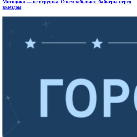
Мотоцикл — не игрушка. О чем забывают байкеры перед
выездом