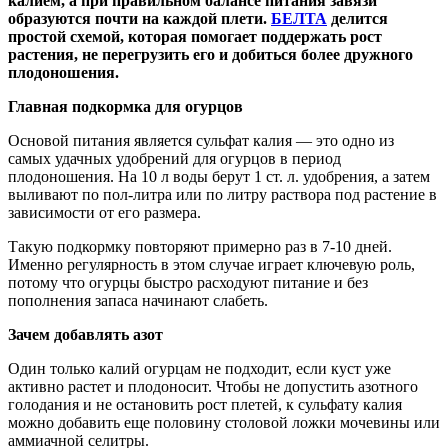
калием, а при правильном балансе питания завязи
образуются почти на каждой плети.
БЕЛТА
делится
простой схемой, которая помогает поддержать рост
растения, не перегрузить его и добиться более дружного
плодоношения.
Главная подкормка для огурцов
Основой питания является сульфат калия — это одно из
самых удачных удобрений для огурцов в период
плодоношения. На 10 л воды берут 1 ст. л. удобрения, а затем
выливают по пол-литра или по литру раствора под растение в
зависимости от его размера.
Такую подкормку повторяют примерно раз в 7-10 дней.
Именно регулярность в этом случае играет ключевую роль,
потому что огурцы быстро расходуют питание и без
пополнения запаса начинают слабеть.
Зачем добавлять азот
Один только калий огурцам не подходит, если куст уже
активно растет и плодоносит. Чтобы не допустить азотного
голодания и не остановить рост плетей, к сульфату калия
можно добавить еще половину столовой ложки мочевины или
аммиачной селитры.