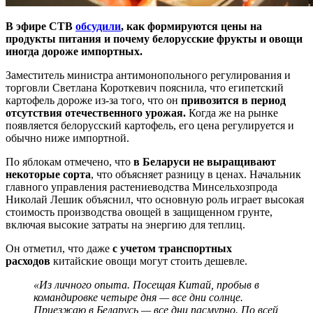
В эфире СТВ
обсудили
, как формируются цены на
продукты питания и почему белорусские фрукты и овощи
иногда дороже импортных.
Заместитель министра антимонопольного регулирования и
торговли Светлана Короткевич пояснила, что египетский
картофель дороже из-за того, что он
привозится в период
отсутствия отечественного урожая.
Когда же на рынке
появляется белорусский картофель, его цена регулируется и
обычно ниже импортной.
По яблокам отмечено, что
в Беларуси не выращивают
некоторые сорта
, что объясняет разницу в ценах. Начальник
главного управления растениеводства Минсельхозпрода
Николай Лешик объяснил, что основную роль играет высокая
стоимость производства овощей в защищенном грунте,
включая высокие затраты на энергию для теплиц.
Он отметил, что даже
с учетом транспортных
расходов
китайские овощи могут стоить дешевле.
«Из личного опыта. Посещая Китай, пробыв в
командировке четыре дня — все дни солнце.
Приезжаю в Беларусь — все дни пасмурно. По всей