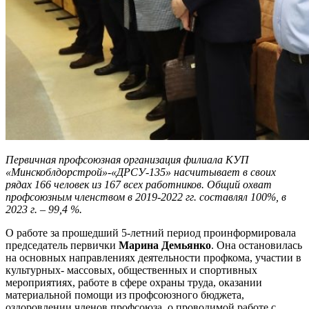
Первичная профсоюзная организация
филиала КУП
«Минскоблдорстрой»-«ДРСУ-135»
насчитывает в своих
рядах
166
человек
из 167 всех работников.
О
бщий охват
профсоюзным членством
в 2019-2022 гг. составлял 100%, в
2023 г. – 99,4
%.
О работе за прошедший 5-летний период проинформировала
председатель первички
Марина Демьянко
. Она остановилась
на основных направлениях деятельности профкома, участии в
культурных- массовых, общественных и спортивных
мероприятиях, работе в сфере охраны труда, оказании
материальной помощи из профсоюзного бюджета,
оздоровлении членов профсоюза, о проводимой работе с