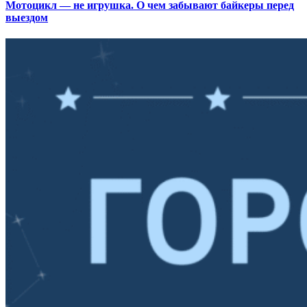
Мотоцикл — не игрушка. О чем забывают байкеры перед
выездом