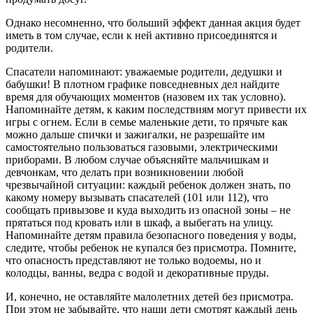
Однако несомненно, что больший эффект данная акция будет
иметь в том случае, если к ней активно присоединятся и
родители.
Спасатели напоминают: уважаемые родители, дедушки и
бабушки! В плотном графике повседневных дел найдите
время для обучающих моментов (назовем их так условно).
Напоминайте детям, к каким последствиям могут привести их
игры с огнем. Если в семье маленькие дети, то прячьте как
можно дальше спички и зажигалки, не разрешайте им
самостоятельно пользоваться газовыми, электрическими
приборами. В любом случае объясняйте мальчишкам и
девчонкам, что делать при возникновении любой
чрезвычайной ситуации: каждый ребенок должен знать, по
какому номеру вызывать спасателей (101 или 112), что
сообщать привызове и куда выходить из опасной зоны – не
прятаться под кровать или в шкаф, а выбегать на улицу.
Напоминайте детям правила безопасного поведения у воды,
следите, чтобы ребенок не купался без присмотра. Помните,
что опасность представляют не только водоемы, но и
колодцы, ванны, ведра с водой и декоративные пруды.
И, конечно, не оставляйте малолетних детей без присмотра.
При этом не забывайте, что наши дети смотрят каждый день