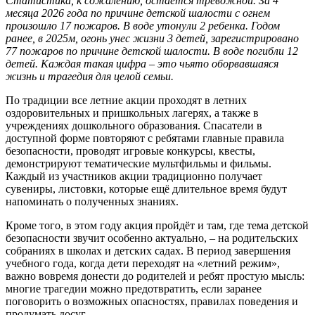
Статистика, к сожалению, остается тревожной. За 4
месяца 2026 года по причине детской шалости с огнем
произошло 17 пожаров. В воде утонули 2 ребенка. Годом
ранее, в 2025
м, огонь унес жизни 3 детей, зарегистрировано
77 пожаров по причине детской шалости. В воде погибли 12
детей. Каждая такая цифра – это чья
то оборвавшаяся
жизнь и трагедия для целой семьи.
По традиции все летние акции проходят в летних
оздоровительных и пришкольных лагерях, а также в
учреждениях дошкольного образования. Спасатели в
доступной форме повторяют с ребятами главные правила
безопасности, проводят игровые конкурсы, квесты,
демонстрируют тематические мультфильмы и фильмы.
Каждый из участников акции традиционно получает
сувениры, листовки, которые ещё длительное время будут
напоминать о полученных знаниях.
Кроме того, в этом году акция пройдёт и там, где тема детской
безопасности звучит особенно актуально, – на родительских
собраниях в школах и детских садах. В период завершения
учебного года, когда дети переходят на «летний режим»,
важно вовремя донести до родителей и ребят простую мысль:
многие трагедии можно предотвратить, если заранее
поговорить о возможных опасностях, правилах поведения и
продумать досуг.