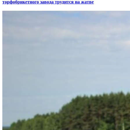
торфобрикетного завода трудится на жатве