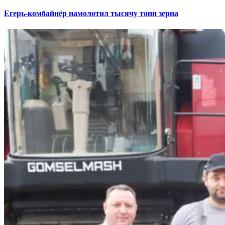
Егерь-комбайнёр намолотил тысячу тонн зерна