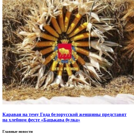
Караваи на тему Года белорусской женщины представят
на хлебном фесте «Бацькава булка»
Главные новости