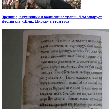
Зрелища, вкусняшки и волшебные тропы. Чем зачарует
фестиваль «Шлях Цмока» в этом году