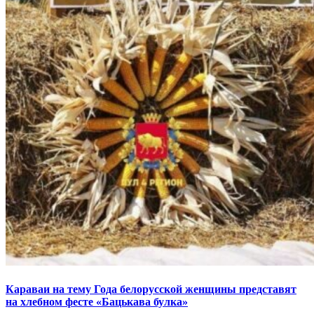
Караваи на тему Года белорусской женщины представят
на хлебном фесте «Бацькава булка»