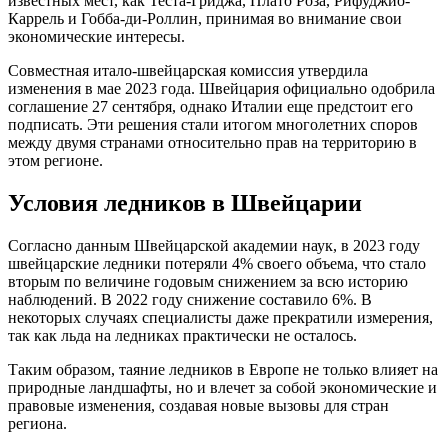
известных мест, как Теста-Гриджа, Плато Роза, Рифуджио-
Каррель и Гобба-ди-Роллин, принимая во внимание свои
экономические интересы.
Совместная итало-швейцарская комиссия утвердила
изменения в мае 2023 года. Швейцария официально одобрила
соглашение 27 сентября, однако Италии еще предстоит его
подписать. Эти решения стали итогом многолетних споров
между двумя странами относительно прав на территорию в
этом регионе.
Условия ледников в Швейцарии
Согласно данным Швейцарской академии наук, в 2023 году
швейцарские ледники потеряли 4% своего объема, что стало
вторым по величине годовым снижением за всю историю
наблюдений. В 2022 году снижение составило 6%. В
некоторых случаях специалисты даже прекратили измерения,
так как льда на ледниках практически не осталось.
Таким образом, таяние ледников в Европе не только влияет на
природные ландшафты, но и влечет за собой экономические и
правовые изменения, создавая новые вызовы для стран
региона.