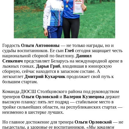
Гордость
Ольги Антоновны
— не только награды, но и
судьбы воспитанников. Ее сын
Глеб
сегодня защищает честь
национальной сборной по биатлону.
Даниил
Сенкевич
представляет Беларусь на международной арене в
лыжных гонках.
Дарья Гриб
, входившая в юниорскую
сборную, сейчас находится в запасном составе. А
легкоатлет
Дмитрий Кухарчик
продолжает свой путь к
большим стартам.
Команда ДЮСШ Столбцовского района под руководством
тренеров
Ольги Орловской
и
Валерия Кузнецова
держит
высокую планку: пять лет подряд — стабильное место в
тройке сильнейших области, на республиканских стартах —
неизменно в шестерке лучших.
Но главное достижение для тренера
Ольги Орловской
— не
пьедесталы, а здоровье ее воспитанников.
«Мы закаляем