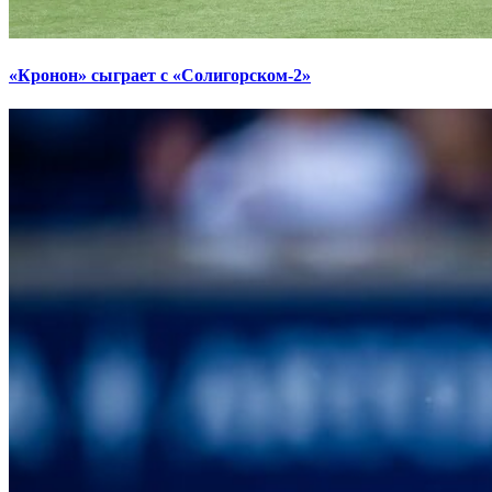
«Кронон» сыграет с «Солигорском-2»