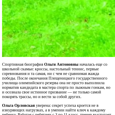
Спортивная биография
Ольги Антоновны
началась еще со
школьной скамьи: кроссы, настольный теннис, первые
соревнования и та самая, ни с чем не сравнимая жажда
победы. После окончания Плещеницкого государственного
училища олимпийского резерва она не просто выполнила
норматив кандидата в мастера спорта по лыжным гонкам, но
и осознала свое истинное призвание — не только самой
покорять трассы, но и вести за собой других.
Ольга Орловская
уверена: секрет успеха кроется не в
изнуряющих нагрузках, а в умении найти ключ к каждому
ребенку. Работая с ребятами с 3 по 11 класс, тренер выступает