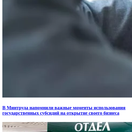
В Минтруда напомнили важные моменты использования
государственных субсидий на открытие своего бизнеса