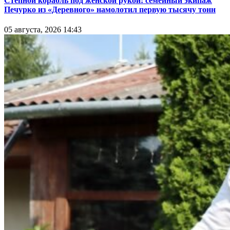
Степной корабль под женской рукой: семейный экипаж
Печурко из «Деревного» намолотил первую тысячу тонн
05 августа, 2026 14:43