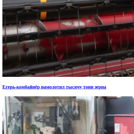
Егерь-комбайнёр намолотил тысячу тонн зерна