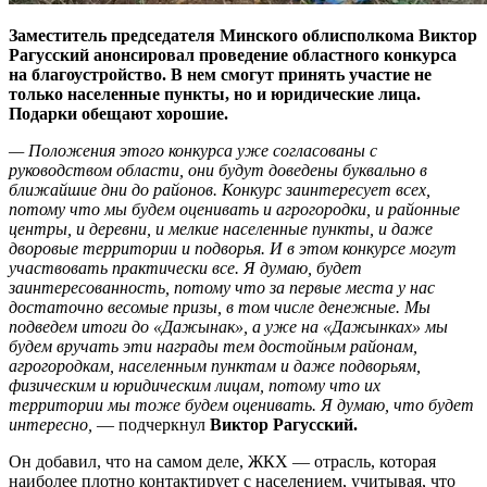
Заместитель председателя Минского облисполкома Виктор
Рагусский анонсировал проведение областного конкурса
на благоустройство. В нем смогут принять участие не
только населенные пункты, но и юридические лица.
Подарки обещают хорошие.
— Положения этого конкурса уже согласованы с
руководством области, они будут доведены буквально в
ближайшие дни до районов. Конкурс заинтересует всех,
потому что мы будем оценивать и агрогородки, и районные
центры, и деревни, и мелкие населенные пункты, и даже
дворовые территории и подворья. И в этом конкурсе могут
участвовать практически все. Я думаю, будет
заинтересованность, потому что за первые места у нас
достаточно весомые призы, в том числе денежные. Мы
подведем итоги до «Дажынак», а уже на «Дажынках» мы
будем вручать эти награды тем достойным районам,
агрогородкам, населенным пунктам и даже подворьям,
физическим и юридическим лицам, потому что их
территории мы тоже будем оценивать. Я думаю, что будет
интересно,
— подчеркнул
Виктор Рагусский.
Он добавил, что на самом деле, ЖКХ — отрасль, которая
наиболее плотно контактирует с населением, учитывая, что