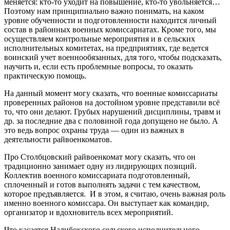
меняется: кто-то уходит на повышение, кто-то увольняется…
Поэтому нам принципиально важно понимать, на каком
уровне обученности и подготовленности находится личный
состав в районных военных комиссариатах. Кроме того, мы
осуществляем контрольные мероприятия и в сельских
исполнительных комитетах, на предприятиях, где ведется
воинский учет военнообязанных, для того, чтобы подсказать,
научить и, если есть проблемные вопросы, то оказать
практическую помощь.
На данный момент могу сказать, что военные комиссариаты
проверенных районов на достойном уровне представили всё
то, что они делают. Грубых нарушений дисциплины, травм и
др. за последние два с половиной года допущено не было. А
это ведь вопрос охраны труда — один из важных в
деятельности райвоенкоматов.
Про Столбцовский райвоенкомат могу сказать, что он
традиционно занимает одну из лидирующих позиций.
Коллектив военного комиссариата подготовленный,
сплоченный и готов выполнять задачи с тем качеством,
которое предъявляется. И в этом, я считаю, очень важная роль
именно военного комиссара. Он выступает как командир,
организатор и вдохновитель всех мероприятий.
Что касается Налибокского сельского исполнительного