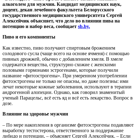
алкоголем для мужчин. Кандидат медицинских наук,
доцент, декан лечебного факультета Белорусского
государственного медицинского университета Сергей
Алексейчик объясняет, что дело во влиянии пива на
потенцию и набор веса, сообщает
sb.by.
Пиво и его компоненты
Как известно, пиво получают спиртовым брожением
солодового сусла (чаще всего на основе ячменя) с помощью
пивных дрожжей, обычно с добавлением хмеля. В хмеле
содержатся вещества, структурно схожие с женскими
половыми гормонами эстрогенами, которые получили
название «фитоэстрогены». При умеренном употреблении
фитоэстрогены не только не опасны, но даже полезны: ими
лечат некоторые кожные заболевания, используют в терапии
андрогенной алопеции. Однако, как говорил знаменитый
ученый Парацельс, всё есть яд и всё есть лекарство. Вопрос в
дозе.
Влияние на здоровье мужчин
– По мере накопления в организме фитоэстрогены подавляют
выработку тестостерона, ответственного за поддержание
либидо и потенции, – объясняет Сергей Алексейчик. – Если