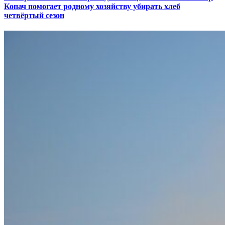
Копач помогает родному хозяйству убирать хлеб
четвёртый сезон