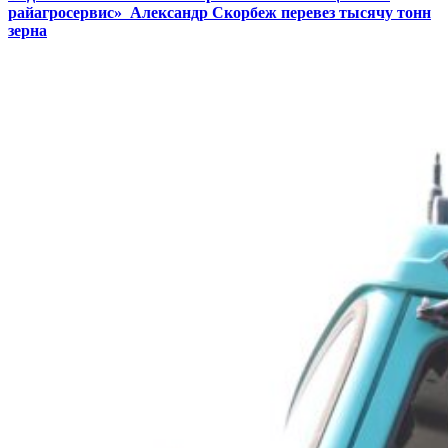
райагросервис» Александр Скорбеж перевез тысячу тонн
зерна