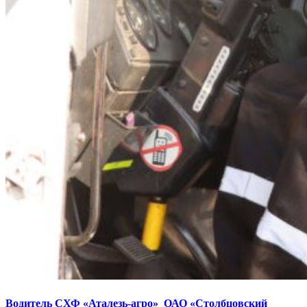
Водитель СХФ «Аталезь-агро» ОАО «Столбцовский