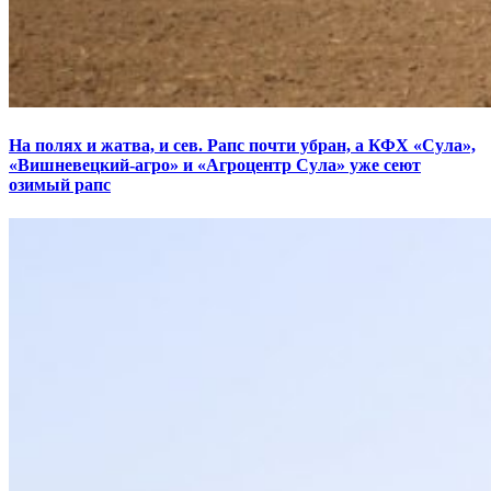
На полях и жатва, и сев. Рапс почти убран, а КФХ «Сула»,
«Вишневецкий-агро» и «Агроцентр Сула» уже сеют
озимый рапс