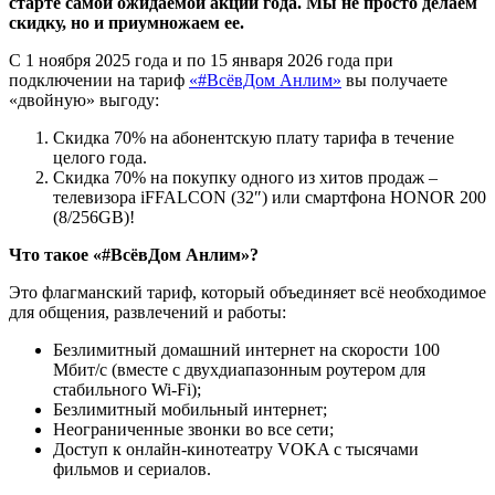
старте самой ожидаемой акции года. Мы не просто делаем
скидку, но и приумножаем ее.
С 1 ноября 2025 года и по 15 января 2026 года при
подключении на тариф
«#ВсёвДом Анлим»
вы получаете
«двойную» выгоду:
Скидка 70% на абонентскую плату тарифа в течение
целого года.
Скидка 70% на покупку одного из хитов продаж –
телевизора iFFALCON (32″) или смартфона HONOR 200
(8/256GB)!
Что такое «#ВсёвДом Анлим»?
Это флагманский тариф, который объединяет всё необходимое
для общения, развлечений и работы:
Безлимитный домашний интернет на скорости 100
Мбит/с (вместе с двухдиапазонным роутером для
стабильного Wi-Fi);
Безлимитный мобильный интернет;
Неограниченные звонки во все сети;
Доступ к онлайн-кинотеатру VOKA с тысячами
фильмов и сериалов.