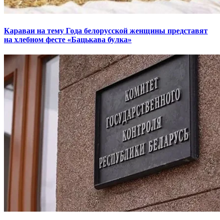
Караваи на тему Года белорусской женщины представят
на хлебном фесте «Бацькава булка»