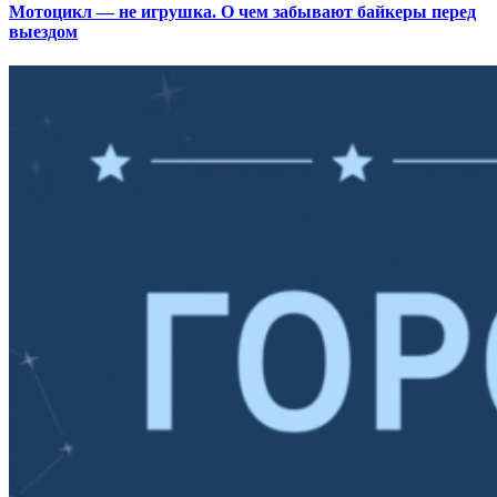
Мотоцикл — не игрушка. О чем забывают байкеры перед
выездом