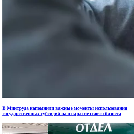
В Минтруда напомнили важные моменты использования
государственных субсидий на открытие своего бизнеса