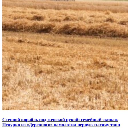
Степной корабль под женской рукой: семейный экипаж
Печурко из «Деревного» намолотил первую тысячу тонн