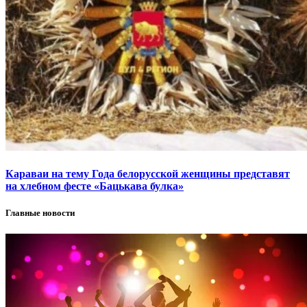
Караваи на тему Года белорусской женщины представят
на хлебном фесте «Бацькава булка»
Главные новости