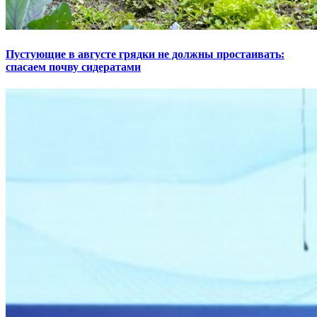
Пустующие в августе грядки не должны простаивать:
спасаем почву сидератами