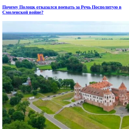
Почему Полоцк отказался воевать за Речь Посполитую в
Смоленской войне?