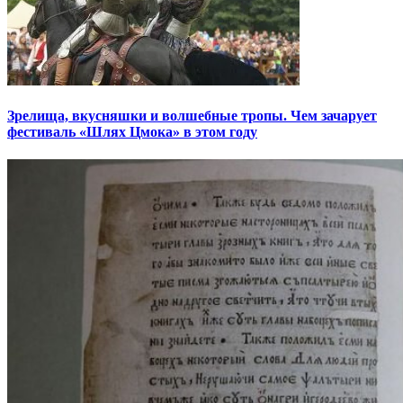
Зрелища, вкусняшки и волшебные тропы. Чем зачарует
фестиваль «Шлях Цмока» в этом году