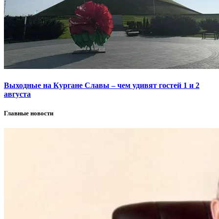
Выходные на Кургане Славы – чем удивят гостей 1 и 2
августа
Главные новости