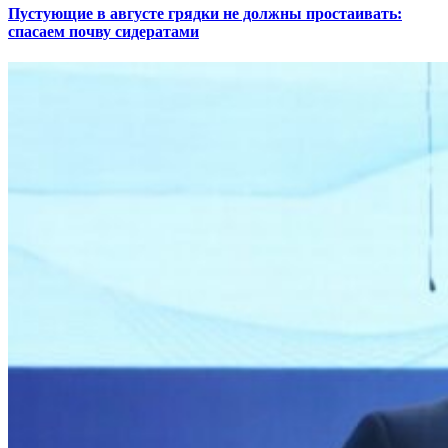
Пустующие в августе грядки не должны простаивать:
спасаем почву сидератами