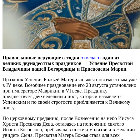
Православные верующие сегодня
отмечают
один из
великих двунадесятых праздников — Успение Пресвятой
Владычицы нашей Богородицы и Приснодевы Марии.
Праздник Успения Божьей Матери являлся повсеместным уже
в IV веке. Всеобщее празднование его 28 августа установлено
при императоре Маврикии в VI веке. Празднику
предшествует двухнедельный пост, который называется
Успенским и по своей строгости приближается к Великому
посту.
По церковному преданию, после Вознесения на небо Иисуса
Христа Пресвятая Дева, оставаясь на попечении святого
Иоанна Богослова, пребывала в посте и молитве и в желании
увидеть Сына. Пресвятая Матерь Божья стала для всех