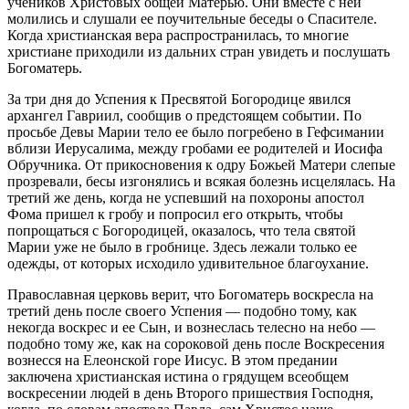
учеников Христовых общей Матерью. Они вместе с ней
молились и слушали ее поучительные беседы о Спасителе.
Когда христианская вера распространилась, то многие
христиане приходили из дальних стран увидеть и послушать
Богоматерь.
За три дня до Успения к Пресвятой Богородице явился
архангел Гавриил, сообщив о предстоящем событии. По
просьбе Девы Марии тело ее было погребено в Гефсимании
вблизи Иерусалима, между гробами ее родителей и Иосифа
Обручника. От прикосновения к одру Божьей Матери слепые
прозревали, бесы изгонялись и всякая болезнь исцелялась. На
третий же день, когда не успевший на похороны апостол
Фома пришел к гробу и попросил его открыть, чтобы
попрощаться с Богородицей, оказалось, что тела святой
Марии уже не было в гробнице. Здесь лежали только ее
одежды, от которых исходило удивительное благоухание.
Православная церковь верит, что Богоматерь воскресла на
третий день после своего Успения — подобно тому, как
некогда воскрес и ее Сын, и вознеслась телесно на небо —
подобно тому же, как на сороковой день после Воскресения
вознесся на Елеонской горе Иисус. В этом предании
заключена христианская истина о грядущем всеобщем
воскресении людей в день Второго пришествия Господня,