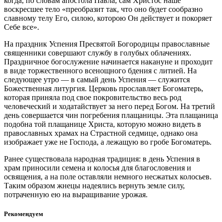
когда, по словам апостола Павла, сам Христос наше
воскресшее тело «преобразит так, что оно будет сообразно
славному телу Его, силою, которою Он действует и покоряет
Себе все».
На праздник Успения Пресвятой Богородицы православные
священники совершают службу в голубых облачениях.
Праздничное богослужение начинается накануне и проходит
в виде торжественного всенощного бдения с литией. На
следующее утро — в самый день Успения — служится
Божественная литургия. Церковь прославляет Богоматерь,
которая приняла под свое покровительство весь род
человеческий и ходатайствует за него перед Богом. На третий
день совершается чин погребения плащаницы. Эта плащаница
подобна той плащанице Христа, которую можно видеть в
православных храмах на Страстной седмице, однако она
изображает уже не Господа, а лежащую во гробе Богоматерь.
Ранее существовала народная традиция: в день Успения в
храм приносили семена и колосья для благословения и
освящения, а на поле оставляли немного несжатых колосьев.
Таким образом жнецы надеялись вернуть земле силу,
потраченную ею на выращивание урожая.
Рекомендуем