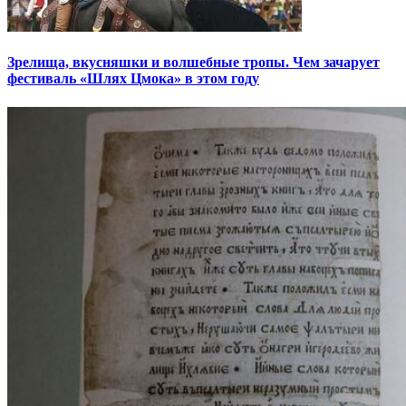
Зрелища, вкусняшки и волшебные тропы. Чем зачарует
фестиваль «Шлях Цмока» в этом году