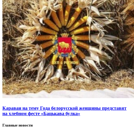
Караваи на тему Года белорусской женщины представят
на хлебном фесте «Бацькава булка»
Главные новости