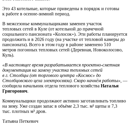
Это 43 котельные, которые приведены в порядок и готовы
к работе в осенне-зимний период.
В межсезонье коммунальщиками заменен участок
тепловых сетей в Куле (от котельной до прачечной
социального пансионата «Колосок»). Эти работы планируется
продолжить и в 2026 году (на участке от тепловой камеры до
пансионата). Всего в этом году в районе заменено 510
метров погонных тепловых сетей (Деревная, Новоколосово,
Куль).
«В настоящее время разрабатывается проектно-сметная
документация на замену участка тепловых сетей
в г. Столбцы (от торгового центра «Космос» до
Столбцовского цеха электросвязи). Скоро начнём работы»,
—
сообщила начальник отдела теплового хозяйства
Наталья
Григорович
.
Коммунальщики продолжают активно заготавливать топливо
на зиму. Уже создан запас в объёме 2,3 тыс. м³ щепы и 7,3
тыс. плотных м³ дров.
Татьяна Петкевич