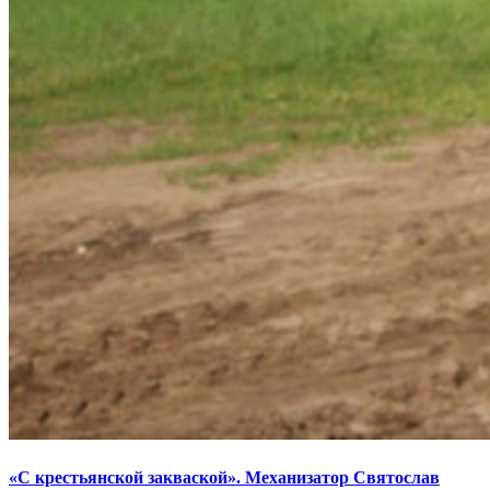
«С крестьянской закваской». Механизатор Святослав