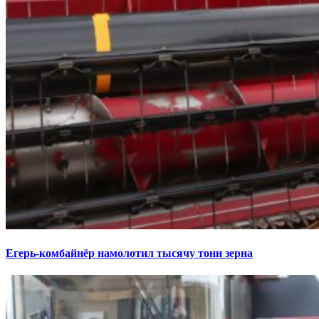
Егерь-комбайнёр намолотил тысячу тонн зерна