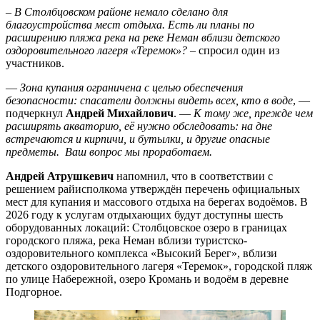
–
В Столбцовском районе немало сделано для
благоустройства мест отдыха. Есть ли планы по
расширению пляжа река на реке Неман вблизи детского
оздоровительного лагеря «Теремок»?
– спросил один из
участников.
—
Зона купания ограничена с целью обеспечения
безопасности: спасатели должны видеть всех, кто в воде
, —
подчеркнул
Андрей Михайлович
. —
К тому же, прежде чем
расширять акваторию, её нужно обследовать: на дне
встречаются и кирпичи, и бутылки, и другие опасные
предметы. Ваш вопрос мы проработаем.
Андрей Атрушкевич
напомнил, что в соответствии с
решением райисполкома утверждён перечень официальных
мест для купания и массового отдыха на берегах водоёмов. В
2026 году к услугам отдыхающих будут доступны шесть
оборудованных локаций: Столбцовское озеро в границах
городского пляжа, река Неман вблизи туристско-
оздоровительного комплекса «Высокий Берег», вблизи
детского оздоровительного лагеря «Теремок», городской пляж
по улице Набережной, озеро Кромань и водоём в деревне
Подгорное.