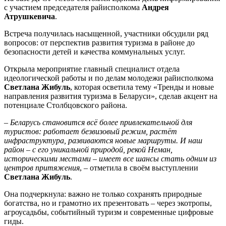
с участием председателя райисполкома
Андрея
Атрушкевича
.
Встреча получилась насыщенной, участники обсудили ряд
вопросов: от перспектив развития туризма в районе до
безопасности детей и качества коммунальных услуг.
Открыла мероприятие главный специалист отдела
идеологической работы и по делам молодежи райисполкома
Светлана Жибуль
, которая осветила тему «Тренды и новые
направления развития туризма в Беларуси», сделав акцент на
потенциале Столбцовского района.
–
Беларусь становится всё более привлекательной для
туристов: работает безвизовый режим, растёт
инфраструктура, развиваются новые маршруты. И наш
район – с его уникальной природой, рекой Неман,
историческими местами – имеет все шансы стать одним из
центров притяжения
, – отметила в своём выступлении
Светлана Жибуль
.
Она подчеркнула: важно не только сохранять природные
богатства, но и грамотно их презентовать – через экотропы,
агроусадьбы, событийный туризм и современные цифровые
гиды.