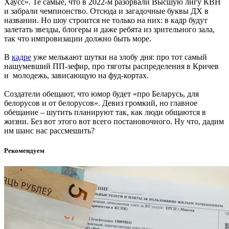
Хаусс». Те самые, что в 2022-м разорвали Высшую лигу КВН
и забрали чемпионство. Отсюда и загадочные буквы ДХ в
названии. Но шоу строится не только на них: в кадр будут
залетать звезды, блогеры и даже ребята из зрительного зала,
так что импровизации должно быть море.
В
кадре
уже мелькают шутки на злобу дня: про тот самый
нашумевший ПП-зефир, про тяготы распределения в Кричев
и молодежь, зависающую на фуд-кортах.
Создатели обещают, что юмор будет «про Беларусь, для
белорусов и от белорусов». Девиз громкий, но главное
обещание – шутить планируют так, как люди общаются в
жизни. Без вот этого вот всего постановочного. Ну что, дадим
им шанс нас рассмешить?
Рекомендуем