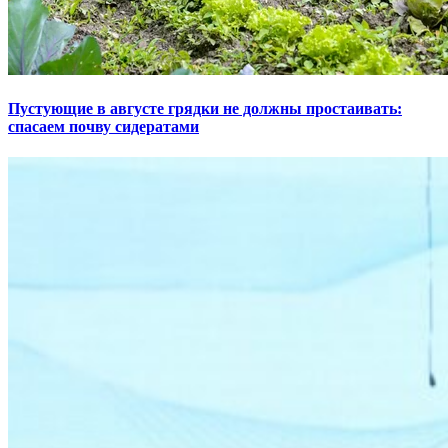
Пустующие в августе грядки не должны простаивать:
спасаем почву сидератами