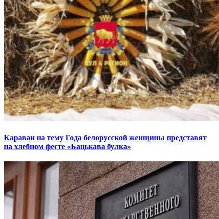
Караваи на тему Года белорусской женщины представят
на хлебном фесте «Бацькава булка»