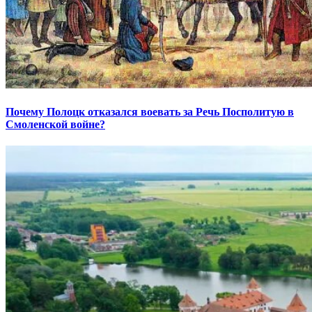
Почему Полоцк отказался воевать за Речь Посполитую в
Смоленской войне?