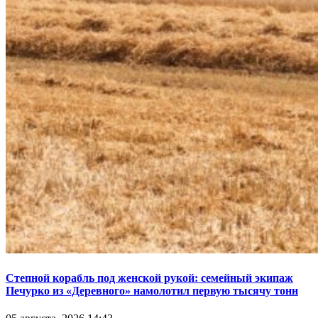
Степной корабль под женской рукой: семейный экипаж
Печурко из «Деревного» намолотил первую тысячу тонн