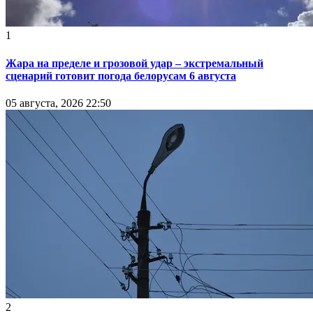
1
Жара на пределе и грозовой удар – экстремальный
сценарий готовит погода белорусам 6 августа
05 августа, 2026 22:50
2