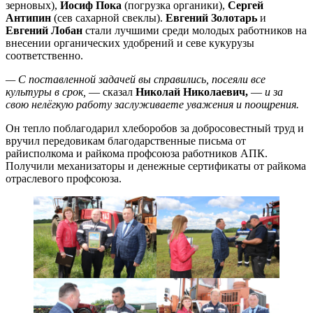
зерновых),
Иосиф Пока
(погрузка органики),
Сергей
Антипин
(сев сахарной свеклы).
Евгений Золотарь
и
Евгений Лобан
стали лучшими среди молодых работников на
внесении органических удобрений и севе кукурузы
соответственно.
— С поставленной задачей вы справились, посеяли все
культуры в срок,
— сказал
Николай Николаевич,
—
и за
свою нелёгкую работу заслуживаете уважения и поощрения.
Он тепло поблагодарил хлеборобов за добросовестный труд и
вручил передовикам благодарственные письма от
райисполкома и райкома профсоюза работников АПК.
Получили механизаторы и денежные сертификаты от райкома
отраслевого профсоюза.