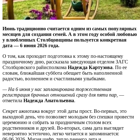
Июнь традиционно считается одним из самых популярных
месяцев для создания семей. А в этом году особой любовью
у влюбленных Столбцовщины пользуется конкретная
дата — 6 июня 2026 года.
О том, как проходит подготовка к этому по-настоящему
праздничному дню, рассказала заведующая отделом ЗАГС
Столбцовского райисполкома
Надежда Картузова
. По ее
словам, ближайшая суббота обещает быть наполненной
радостью, волнением и счастливыми улыбками.
— На 6 июня у нас запланирована торжественная
регистрация брачных отношений сразу для пяти пар,
—
отметила
Надежда Анатольевна
.
Секрет ажиотажа вокруг этой даты прост. Во-первых, это
выходной день, что позволяет молодым без спешки провести
церемонию и собрать за праздничным столом всех
родственников и друзей. Во-вторых, сама дата выглядит
невероятно эстетично, легко читается и запоминается:
06.06.2026. Магия цифр, тепло раннего лета и