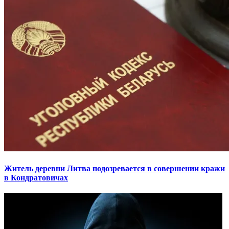
Житель деревни Литва подозревается в совершении кражи
в Кондратовичах