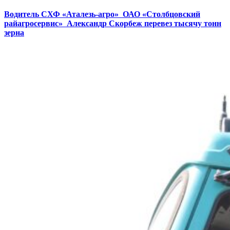
Водитель СХФ «Аталезь-агро» ОАО «Столбцовский
райагросервис» Александр Скорбеж перевез тысячу тонн
зерна