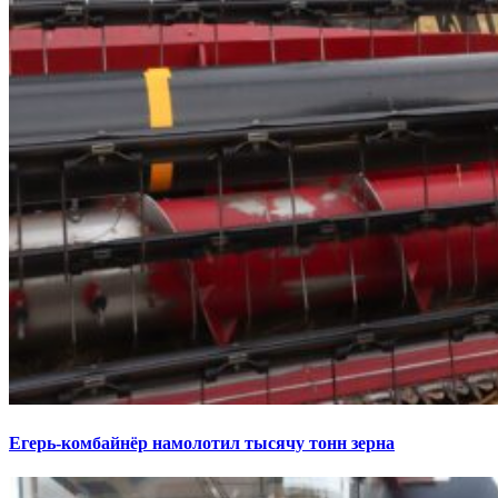
Егерь-комбайнёр намолотил тысячу тонн зерна