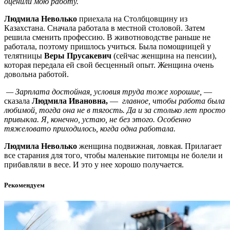
оценили мою работу.
Людмила Неволько
приехала на Столбцовщину из
Казахстана. Сначала работала в местной столовой. Затем
решила сменить профессию. В животноводстве раньше не
работала, поэтому пришлось учиться. Была помощницей у
телятницы
Веры Прусакевич
(сейчас женщина на пенсии),
которая передала ей свой бесценный опыт. Женщина очень
довольна работой.
— Зарплата достойная, условия труда тоже хорошие,
—
сказала
Людмила Ивановна,
—
главное, чтобы работа была
любимой, тогда она не в тягость. Да и за столько лет просто
привыкла. Я, конечно, устаю, не без этого. Особенно
тяжеловато приходилось, когда одна работала.
Людмила Неволько
женщина подвижная, ловкая. Прилагает
все старания для того, чтобы маленькие питомцы не болели и
прибавляли в весе. И это у нее хорошо получается.
Рекомендуем