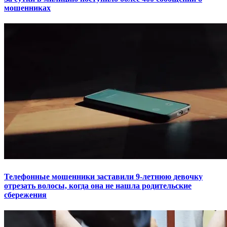
мошенниках
Телефонные мошенники заставили 9-летнюю девочку
отрезать волосы, когда она не нашла родительские
сбережения