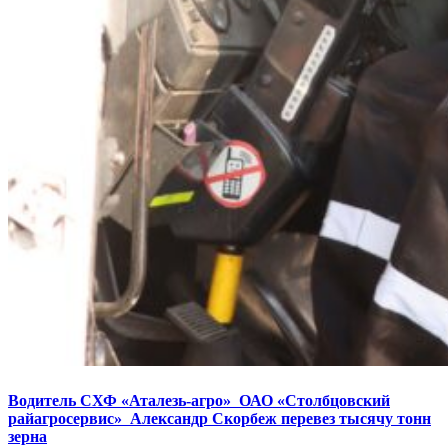
Водитель СХФ «Аталезь-агро» ОАО «Столбцовский
райагросервис» Александр Скорбеж перевез тысячу тонн
зерна