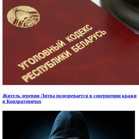
Житель деревни Литва подозревается в совершении кражи
в Кондратовичах