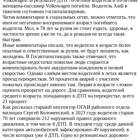
Volkswagen. В результате ДТП 78-летний водитель и 69-летняя
женщина-пассажир Volkswagen погибли. Водитель Audi в
тяжелом состоянии госпитализирован.
Читая комментарии в социальных сетях, можно отметить, что
многие негативно воспринимают возраст погибшего
водителя. Мол, в 78 лет за рулем не стоит ездить, здоровье, в
частности зрение уже не то, да и реакция не всегда такая
быстрая.
Иные комментаторы писали, что водители в возрасте более
опытные и ответственные за рулем, не будут лихачить, как
молодежь. В Госавтоинспекции также отмечают, что
возрастные недостатки пожилые люди стараются
компенсировать более аккуратным вождением и низкой
скоростью. Однако слабым местом водителей в летах является
проезд перекрестков. 50 процентов аварий с участием
пожилых происходит именно там. Людям в возрасте сложно
оценить приоритет на дороге. Для сравнения, водителей
среднего возраста, попадающих в ДТП на перекрестке, всего
21 процент.
Как рассказал старший инспектор ОГАИ районного отдела
милиции Сергей Коломенский, в 2023 году водители старше
70 лет совершили 212 нарушений правил дорожного
движения, в том числе 8 ДТП. В текущем году среди данной
категории автолюбителей зафиксировано 49 нарушений, в
числе которых уже 4 ДТП. Одно из резонансных дорожно-